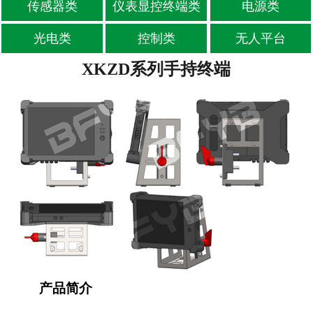
传感器类
仪表显控终端类
电源类
-
位移传感器
光电类
控制类
无人平台
-
油液传感器
XKZD系列手持终端
-
其他传感器
仪表显控终端类
电源类
光电类
控制类
无人平台
产品简介