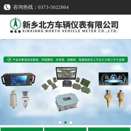
咨询热线：0373-5022864
网站首页
传感器类
-
车速传感器
-
转速传感器
-
温度传感器
-
压力传感器
-
油量传感器
-
电流传感器
-
液位报警开关