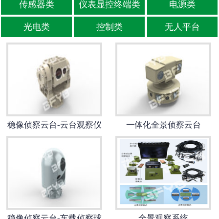
传感器类
仪表显控终端类
电源类
-
位移传感器
光电类
控制类
无人平台
-
油液传感器
-
其他传感器
仪表显控终端类
电源类
稳像侦察云台-云台观察仪
一体化全景侦察云台
光电类
控制类
无人平台
稳像侦察云台-车载侦察球
全景观察系统