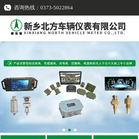
咨询热线：0373-5022864
网站首页
传感器类
-
车速传感器
-
转速传感器
-
温度传感器
-
压力传感器
-
油量传感器
-
电流传感器
-
液位报警开关