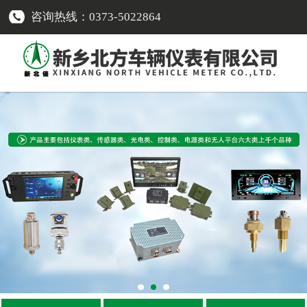
咨询热线：0373-5022864
网站首页
传感器类
-
车速传感器
-
转速传感器
-
温度传感器
-
压力传感器
-
油量传感器
-
电流传感器
-
液位报警开关