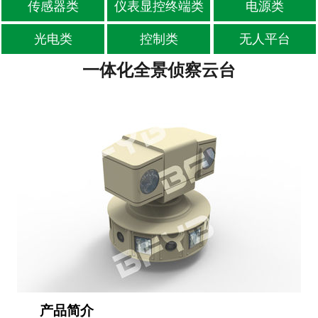
传感器类
仪表显控终端类
电源类
-
位移传感器
光电类
控制类
无人平台
-
油液传感器
一体化全景侦察云台
-
其他传感器
仪表显控终端类
电源类
光电类
控制类
无人平台
产品简介