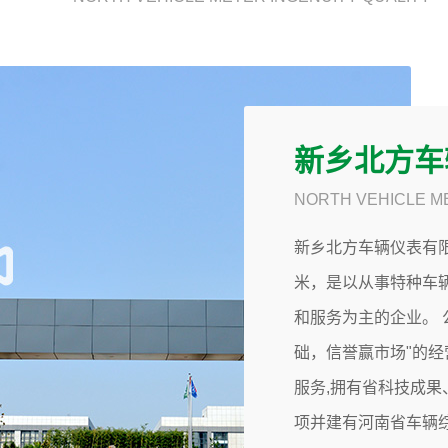
新乡北方车
NORTH VEHICLE M
新北仪
继往开
新乡北方车辆仪表有限
会圆满举
米，是以从事特种车
和服务为主的企业。 
河南省
础，信誉赢市场"的
...
服务,拥有省科技成
项并建有河南省车辆