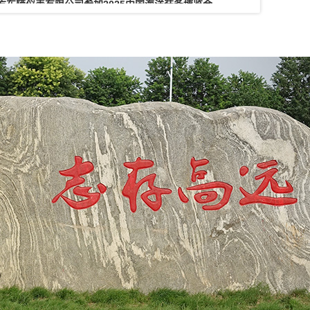
5年国家网络安全宣传周
利荣光，激发奋斗热情
利荣光，激发奋斗热情 &...
隆重召开庆“七·一”暨表彰先进大会
庆祝中国共产党成立104周年，表彰先进、树立典型。7
午，新北仪党委隆重召开庆“七·一”...