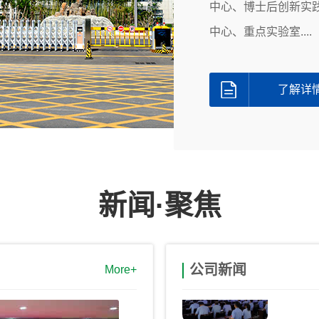
中心、博士后创新实
新乡北
中心、重点实验室....
2025
三届中
了解详
202
...
新闻·聚焦
铭记胜
铭记胜
公司新闻
More+
新北仪
为热烈