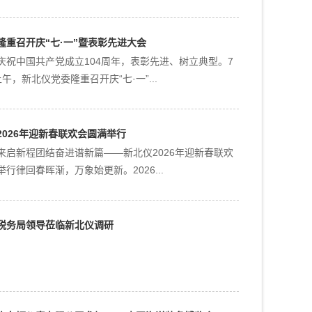
午，新北仪党委隆重召开庆“七·一”...
2026年迎新春联欢会圆满举行
来启新程团结奋进谱新篇——新北仪2026年迎新春联欢
行律回春晖渐，万象始更新。2026...
税务局领导莅临新北仪调研
方车辆仪表有限公司参加2025中国海洋装备博览会
年10月16日至19日，以“绿动领航、智驭深蓝”为主题的第
国海洋装备博览会在福州海峡国...