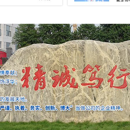
202
...
铭记胜
铭记胜
新北仪
为热烈
月1日上