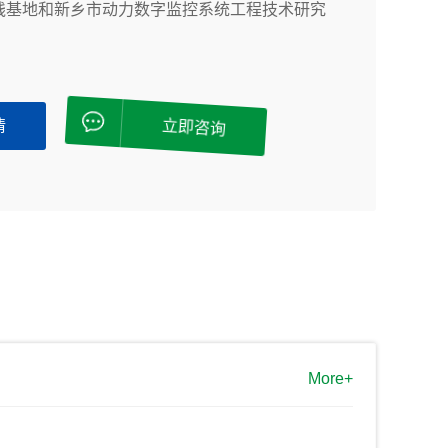
践基地和新乡市动力数字监控系统工程技术研究
方车辆仪表有限公司参加2025中国海洋装备博览会
年10月16日至19日，以“绿动领航、智驭深蓝”为主题的第
国海洋装备博览会在福州海峡国...
情
立即咨询
5年国家网络安全宣传周
利荣光，激发奋斗热情
利荣光，激发奋斗热情 &...
More+
隆重召开庆“七·一”暨表彰先进大会
庆祝中国共产党成立104周年，表彰先进、树立典型。7