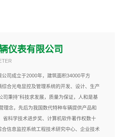
辆仪表有限公司
ETER
2026年迎新春联欢会圆满举行
来启新程团结奋进谱新篇——新北仪2026年迎新春联欢
公司成立于2000年，建筑面积34000平方
行律回春晖渐，万象始更新。2026...
辆综合光电显控及管理系统的开发、设计、生产
公司秉持"科技求发展，质量为保证，人和是基
税务局领导莅临新北仪调研
经营理念，先后为我国数代特种车辆提供产品和
果、省科学技术进步奖、计算机软件著作权数十
综合信息监控系统工程技术研究中心、企业技术