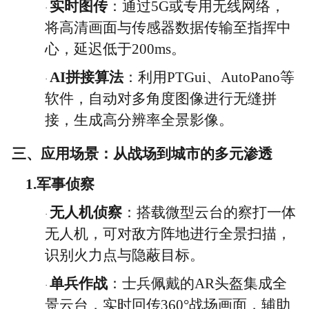
实时图传
：通过
5G或专用无线网络，
·
将高清画面与传感器数据传输至指挥中
心，延迟低于200ms。
AI拼接算法
：利用
PTGui、AutoPano等
·
软件，自动对多角度图像进行无缝拼
接，生成高分辨率全景影像。
三、应用场景：从战场到城市的多元渗透
1.
军事侦察
无人机侦察
：搭载微型云台的察打一体
·
无人机，可对敌方阵地进行全景扫描，
识别火力点与隐蔽目标。
单兵作战
：士兵佩戴的
AR头盔集成全
·
景云台，实时回传360°战场画面，辅助