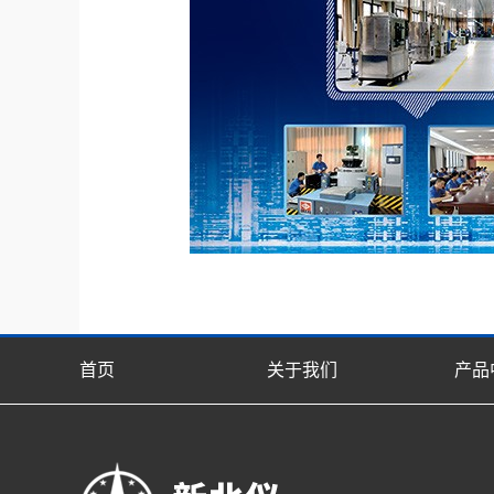
首页
关于我们
产品