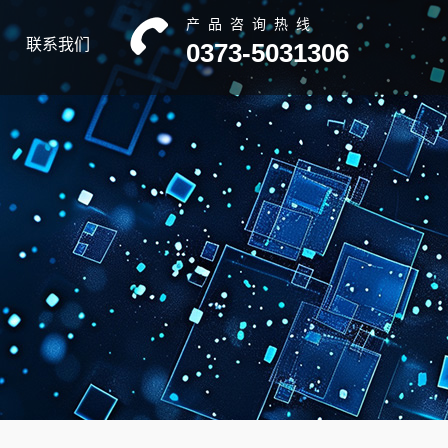
产品咨询热线
联系我们
0373-5031306