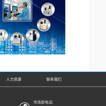
人力资源
联系我们
市场部电话: