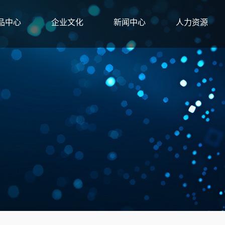
品中心
企业文化
新闻中心
人力资源