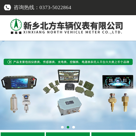
咨询热线：0373-5022864
网站首页
传感器类
-
车速传感器
-
转速传感器
-
温度传感器
-
压力传感器
-
油量传感器
-
电流传感器
-
液位报警开关