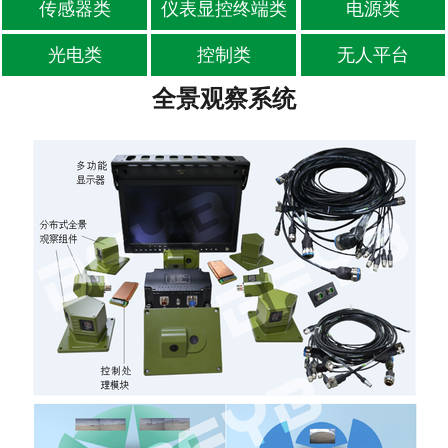
传感器类
仪表显控终端类
电源类
-
位移传感器
光电类
控制类
无人平台
-
油液传感器
全景观察系统
-
其他传感器
仪表显控终端类
电源类
光电类
控制类
无人平台