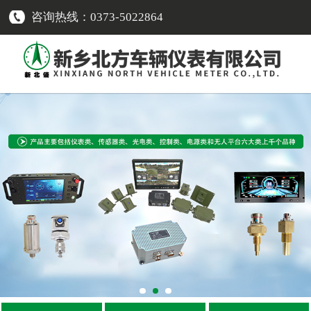
咨询热线：0373-5022864
网站首页
传感器类
-
车速传感器
-
转速传感器
-
温度传感器
-
压力传感器
-
油量传感器
-
电流传感器
-
液位报警开关