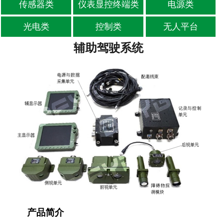
传感器类
仪表显控终端类
电源类
-
位移传感器
光电类
控制类
无人平台
-
油液传感器
辅助驾驶系统
-
其他传感器
仪表显控终端类
电源类
光电类
控制类
无人平台
产品简介