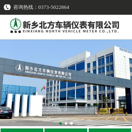
咨询热线：0373-5022864
网站首页
传感器类
-
车速传感器
-
转速传感器
-
温度传感器
-
压力传感器
-
油量传感器
-
电流传感器
-
液位报警开关