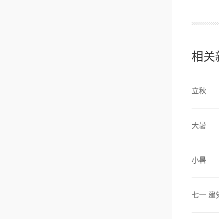
相关
立秋
大暑
小暑
七一 建