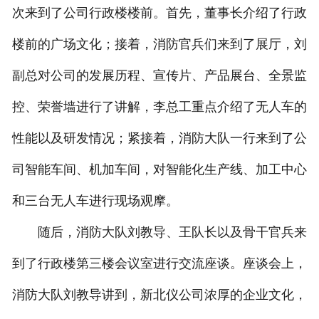
次来到了公司行政楼楼前。首先，董事长介绍了行政
楼前的广场文化；接着，消防官兵们来到了展厅，刘
副总对公司的发展历程、宣传片、产品展台、全景监
控、荣誉墙进行了讲解，李总工重点介绍了无人车的
性能以及研发情况；紧接着，消防大队一行来到了公
司智能车间、机加车间，对智能化生产线、加工中心
和三台无人车进行现场观摩。
随后，消防大队刘教导、王队长以及骨干官兵来
到了行政楼第三楼会议室进行交流座谈。座谈会上，
消防大队刘教导讲到，新北仪公司浓厚的企业文化，