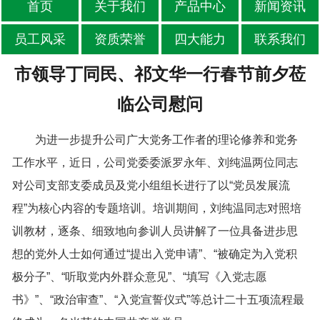
首页
关于我们
产品中心
新闻资讯
员工风采
资质荣誉
四大能力
联系我们
市领导丁同民、祁文华一行春节前夕莅
临公司慰问
为进一步提升公司广大党务工作者的理论修养和党务
工作水平，近日，公司党委委派罗永年、刘纯温两位同志
对公司支部支委成员及党小组组长进行了以“党员发展流
程”为核心内容的专题培训。培训期间，刘纯温同志对照培
训教材，逐条、细致地向参训人员讲解了一位具备进步思
想的党外人士如何通过“提出入党申请”、“被确定为入党积
极分子”、“听取党内外群众意见”、“填写《入党志愿
书》”、“政治审查”、“入党宣誓仪式”等总计二十五项流程最