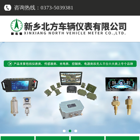
咨询热线：0373-5039381