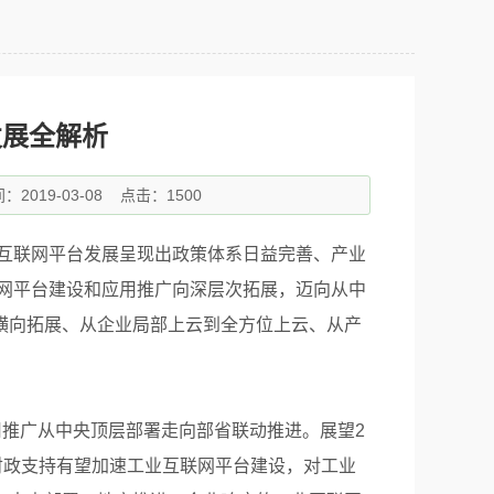
发展全解析
2019-03-08
点击：1500
互联网平台发展呈现出政策体系日益完善、产业
联网平台建设和应用推广向深层次拓展，迈向从中
横向拓展、从企业局部上云到全方位上云、从产
推广从中央顶层部署走向部省联动推进。展望2
财政支持有望加速工业互联网平台建设，对工业