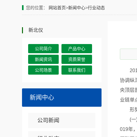
您的位置：
网站首页
>
新闻中心
>
行业动态
新北仪
公司简介
产品中心
新闻资讯
资质荣誉
公司场景
联系我们
201
协调纵
央顶层
新闻中心
业链单
形势
(一)
公司新闻
019