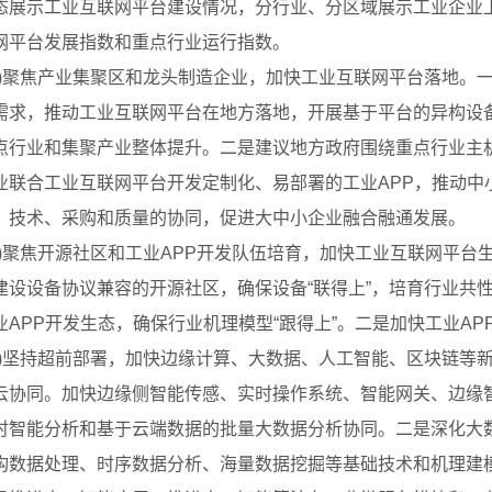
态展示工业互联网平台建设情况，分行业、分区域展示工业企业上
网平台发展指数和重点行业运行指数。
聚焦产业集聚区和龙头制造企业，加快工业互联网平台落地。一
需求，推动工业互联网平台在地方落地，开展基于平台的异构设
点行业和集聚产业整体提升。二是建议地方政府围绕重点行业主
业联合工业互联网平台开发定制化、易部署的工业APP，推动中
、技术、采购和质量的协同，促进大中小企业融合融通发展。
聚焦开源社区和工业APP开发队伍培育，加快工业互联网平台
建设设备协议兼容的开源社区，确保设备“联得上”，培育行业共
业APP开发生态，确保行业机理模型“跟得上”。二是加快工业AP
坚持超前部署，加快边缘计算、大数据、人工智能、区块链等新
云协同。加快边缘侧智能传感、实时操作系统、智能网关、边缘
时智能分析和基于云端数据的批量大数据分析协同。二是深化大
构数据处理、时序数据分析、海量数据挖掘等基础技术和机理建