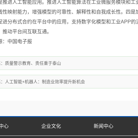
是推进人工智能应用。推进人工智能算法在工业微服务模块和工业
线性映射能力，增强模型的可靠性、解释性和自我成长性。四是
促进分布式合约在平台中的应用，支持数字化模型和工业APP的
，推动平台间互联互通。
：中国电子报
篇：
质量警示教育、责任重于泰山
篇：
人工智能+机器人：制造业效率提升新机会
中心
企业文化
新闻中心