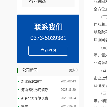
行业动态
互联网
全方位
(二)
伴随着
联系我们
以及跨
0373-5039381
造协同
(三)
立即咨询
年，领
业跨领
公司新闻
更多 》
(四)
企业上
新北仪2026年
2026-02-13
从研发
河南省税务局领导
2025-11-20
(五)
新乡北方车辆仪表
2025-10-24
年，伴
寒露
2025-10-08