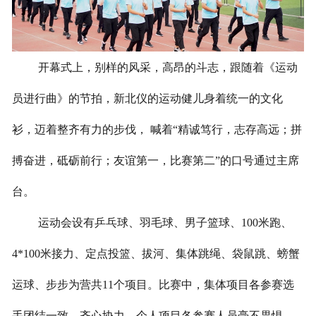
开幕式上，别样的风采，高昂的斗志，跟随着《运动
员进行曲》的节拍，新北仪的运动健儿身着统一的文化
衫，迈着整齐有力的步伐， 喊着“精诚笃行，志存高远；拼
搏奋进，砥砺前行；友谊第一，比赛第二”的口号通过主席
台。
运动会设有乒乓球、羽毛球、男子篮球、100米跑、
4*100米接力、定点投篮、拔河、集体跳绳、袋鼠跳、螃蟹
运球、步步为营共11个项目。比赛中，集体项目各参赛选
手团结一致、齐心协力。个人项目各参赛人员毫不畏惧、