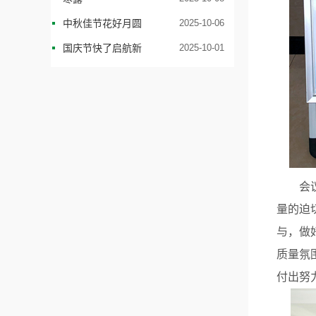
中秋佳节花好月圆
2025-10-06
国庆节快了启航新
2025-10-01
会
量的迫
与，做
质量氛
付出努