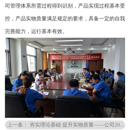
司管理体系所需过程得到识别，产品实现过程基本受
控，产品实物质量满足规定的要求，具备一定的自我
完善能力，运行基本有效。
上一条： 夯实理论基础 提升实物质量——公司2020年度质量月活动成功举办