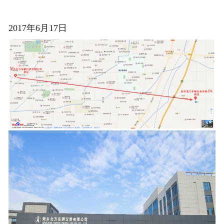
2017年6月17日