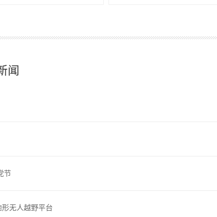
新闻
党节
地形无人越野平台