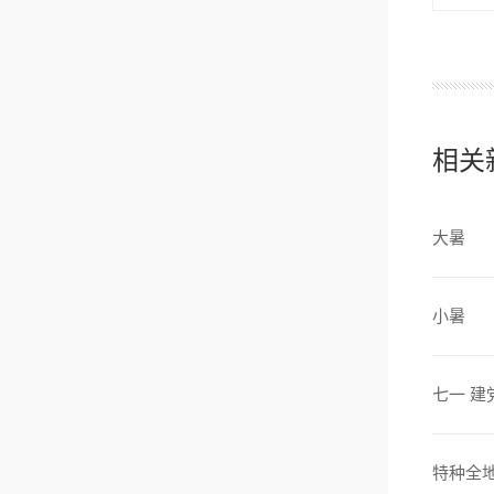
相关
大暑
小暑
七一 建
特种全