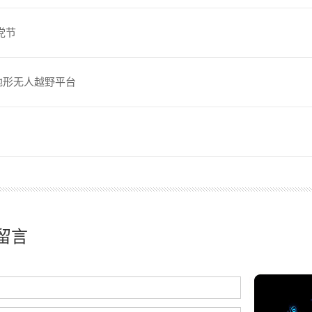
党节
地形无人越野平台
留言