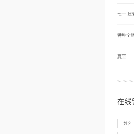
七一 建
特种全
夏至
在线