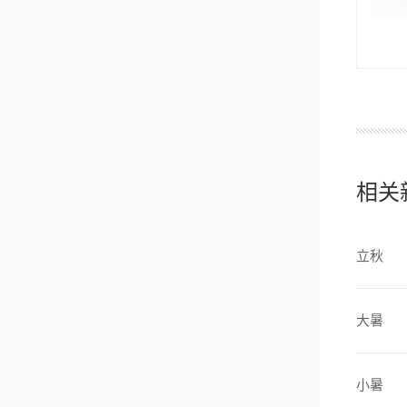
相关
立秋
大暑
小暑