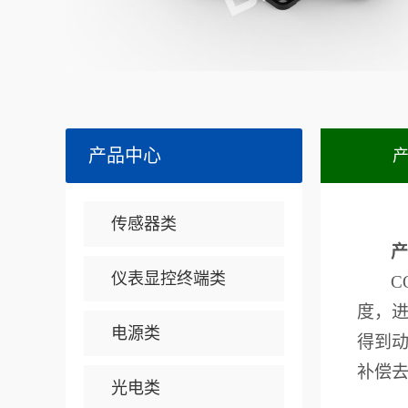
产品中心
传感器类
产
仪表显控终端类
C
度，
电源类
得到
补偿
光电类